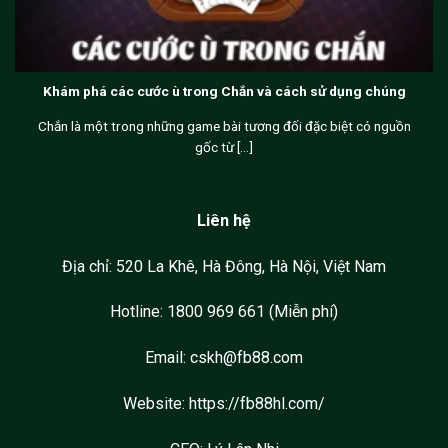
Khám phá các cước ù trong Chắn và cách sử dụng chúng
Chắn là một trong những game bài tương đối đặc biệt có nguồn
gốc từ [...]
Liên hệ
Địa chỉ: 520 La Khê, Hà Đông, Hà Nội, Việt Nam
Hotline: 1800 969 661 (Miễn phí)
Email:
cskh@fb88.com
Website: https://fb88hl.com/