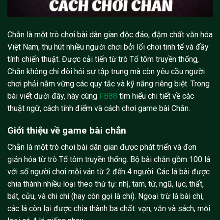
Chắn là một trò chơi bài dân gian độc đáo, đậm chất văn hóa
Việt Nam, thu hút nhiều người chơi bởi lối chơi tinh tế và đầy
tính chiến thuật. Được cải tiến từ trò Tổ tôm truyền thống,
Chắn không chỉ đòi hỏi sự tập trung mà còn yêu cầu người
chơi phải nắm vững các quy tắc và kỹ năng riêng biệt. Trong
bài viết dưới đây, hãy cùng
FB88
tìm hiểu chi tiết về các
thuật ngữ, cách tính điểm và cách chơi game bài Chắn.
Giới thiệu về game bài chắn
Chắn là một trò chơi bài dân gian được phát triển và đơn
giản hóa từ trò Tổ tôm truyền thống. Bộ bài chắn gồm 100 lá
với số người chơi mỗi ván từ 2 đến 4 người. Các lá bài được
chia thành nhiều loại theo thứ tự: nhị, tam, tứ, ngũ, lục, thất,
bát, cửu, và chi chi (hay còn gọi là chi). Ngoại trừ lá bài chi,
các lá còn lại được chia thành ba chất: vạn, văn và sách, mỗi