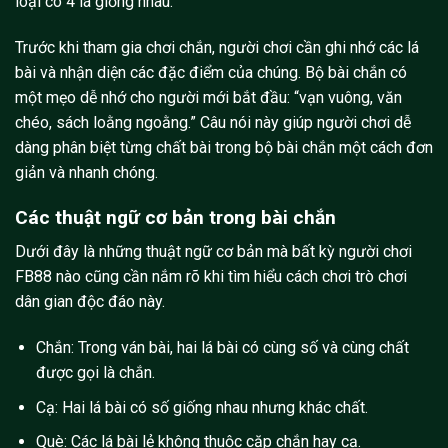
loại có 4 lá giống nhau.
Trước khi tham gia chơi chắn, người chơi cần ghi nhớ các lá
bài và nhận diện các đặc điểm của chúng. Bộ bài chắn có
một mẹo dễ nhớ cho người mới bắt đầu: “vạn vuông, văn
chéo, sách loằng ngoằng.” Câu nói này giúp người chơi dễ
dàng phân biệt từng chất bài trong bộ bài chắn một cách đơn
giản và nhanh chóng.
Các thuật ngữ cơ bản trong bài chắn
Dưới đây là những thuật ngữ cơ bản mà bất kỳ người chơi
FB88 nào cũng cần nắm rõ khi tìm hiểu cách chơi trò chơi
dân gian độc đáo này.
Chắn: Trong ván bài, hai lá bài có cùng số và cùng chất
được gọi là chắn.
Cạ: Hai lá bài có số giống nhau nhưng khác chất.
Què: Các lá bài lẻ không thuộc cặp chắn hay cạ.