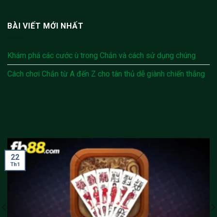
BÀI VIẾT MỚI NHẤT
Khám phá các cước ù trong Chắn và cách sử dụng chúng
Cách chơi Chắn từ A đến Z cho tân thủ dễ giành chiến thắng
22
Th1