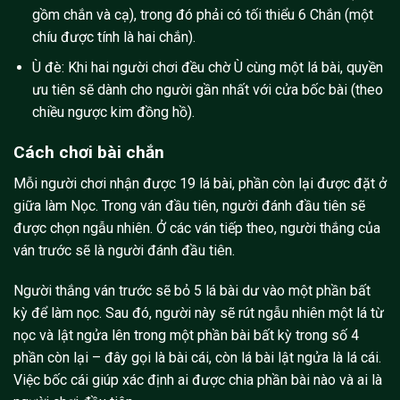
gồm chắn và cạ), trong đó phải có tối thiểu 6 Chắn (một
chíu được tính là hai chắn).
Ù đè: Khi hai người chơi đều chờ Ù cùng một lá bài, quyền
ưu tiên sẽ dành cho người gần nhất với cửa bốc bài (theo
chiều ngược kim đồng hồ).
Cách chơi bài chắn
Mỗi người chơi nhận được 19 lá bài, phần còn lại được đặt ở
giữa làm Nọc. Trong ván đầu tiên, người đánh đầu tiên sẽ
được chọn ngẫu nhiên. Ở các ván tiếp theo, người thắng của
ván trước sẽ là người đánh đầu tiên.
Người thắng ván trước sẽ bỏ 5 lá bài dư vào một phần bất
kỳ để làm nọc. Sau đó, người này sẽ rút ngẫu nhiên một lá từ
nọc và lật ngửa lên trong một phần bài bất kỳ trong số 4
phần còn lại – đây gọi là bài cái, còn lá bài lật ngửa là lá cái.
Việc bốc cái giúp xác định ai được chia phần bài nào và ai là