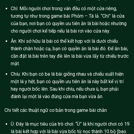
Chì: Mỗi người chơi trong ván đều có một cửa riêng,
tương tự như trong game bài Phỏm – Tá lả. “Chì” là cửa
của bạn, nơi bạn có quyền ưu tiên ăn lá bài hoặc nhường
cho người chơi kế tiếp nếu lá bài rơi vào cửa này.
Ăn: Khi sở hữu lá bài có thể kết hợp với lá dưới chiếu
thành chắn hoặc cạ, bạn có quyền ăn lá bài đó. Để ăn bài,
cần đặt lá bài trên tay đè lên lá bài vừa lấy từ chiếu trước
mặt.
Chíu: Khi bạn có ba lá bài giống nhau và chiếu xuất hiện
một lá y hệt, bạn có quyền ưu tiên ăn lá này bất kể vị trí
hay người bốc lên. Sau khi chíu, nếu chưa ù, bạn phải
đánh lại một lá vào đúng cửa mà bạn vừa ăn.
Chi tiết các thuật ngữ cơ bản trong game bài chắn
Ù: Đây là mục tiêu của trò chơi. “Ù” là khi người chơi có 19
lá bài kết hợp với lá bài vừa bốc từ nọc thành 10 bộ (bao